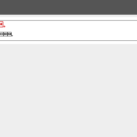
。
。