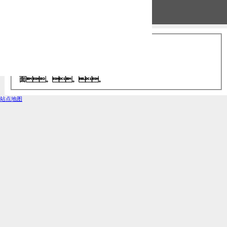
服务器错误
403 - 禁止访问: 访问被拒
绝。。。
您无权使用所提供的凭据查看此目录或页
面。。。
站点地图