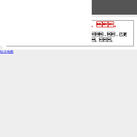
服务器错误
404 - 找不到文件或目录。。
您要查找的资源可能已被删除，，，，已更
改名称或者暂时不可用。。。。
站点地图